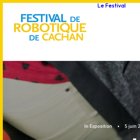
Le Festival
F
J
p
C
A
P
In
Exposition
•
5 juin 