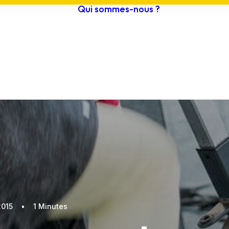
Qui sommes-nous ?
estival 2026
Histoire /
ournée grand
Objectifs
ublic
Actualités
ompétitions
Vidéos
teliers scolaires
Archives
rogramme
2015
•
1 Minutes