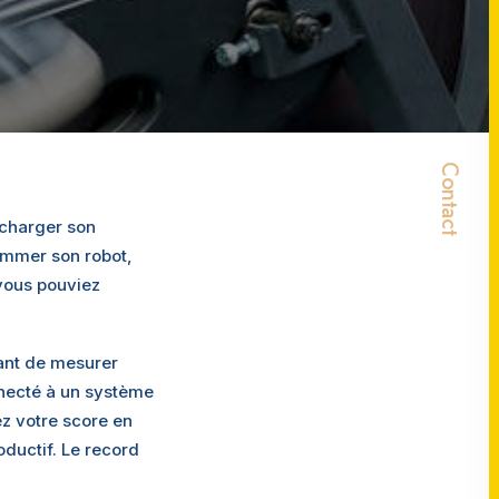
Contact
echarger son
rammer son robot,
 vous pouviez
ant de mesurer
onnecté à un système
ez votre score en
oductif. Le record