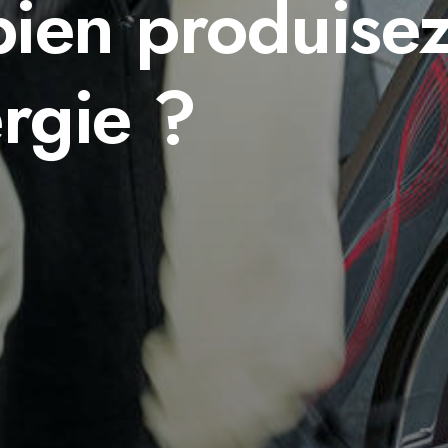
ien produisez
rgie ?