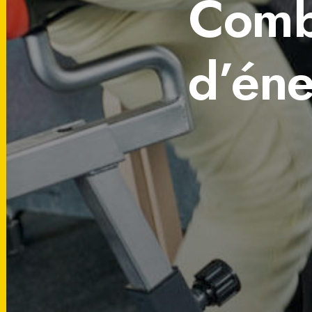
Comb
d’éne