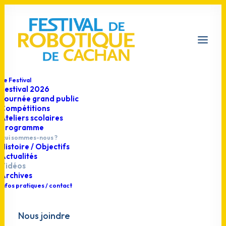
Le Festival
Festival 2026
Journée grand public
Compétitions
Les vidéos du
Ateliers scolaires
Programme
Qui sommes-nous ?
festival
Histoire / Objectifs
Actualités
Vidéos
Archives
Infos pratiques / contact
Nous joindre