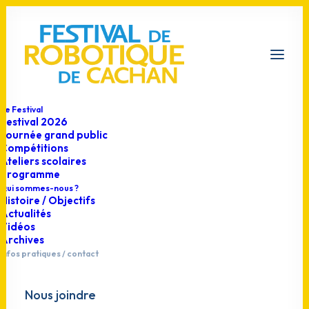
Le Festival
Festival 2026
Journée grand public
Compétitions
Venir
Ateliers scolaires
Programme
Qui sommes-nous ?
Histoire / Objectifs
Actualités
Vidéos
Centre sportif Jesse Owens -
Archives
Infos pratiques / contact
Cachan
Nous joindre
Avenue de l'Europe, 94230 Cachan