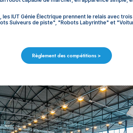
un robot capable de marcher, en apparence simple, en
 les IUT Génie Électrique prennent le relais avec troi
ts Suiveurs de piste", "Robots Labyrinthe" et "Voit
Règlement des compétitions >