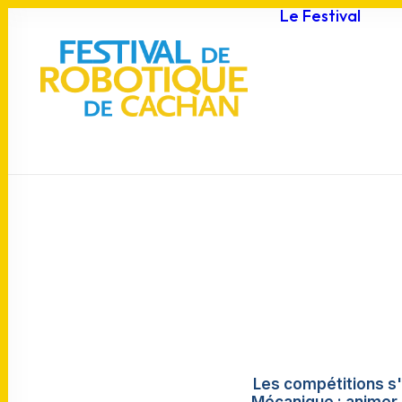
Le Festival
F
J
p
C
A
P
Les compétitions s'