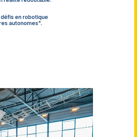
 réalité redoutable.
s défis en robotique
ures autonomes".