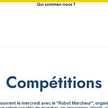
Qui sommes-nous ?
estival 2026
Histoire /
ournée grand
Objectifs
ublic
Actualités
ompétitions
Vidéos
teliers scolaires
Archives
rogramme
Compétitions
ouvrent le mercredi avec le "Robot Marcheur", organi