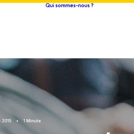
Qui sommes-nous ?
estival 2026
Histoire /
ournée grand
Objectifs
ublic
Actualités
ompétitions
Vidéos
teliers scolaires
Archives
rogramme
n 2015
•
1 Minute