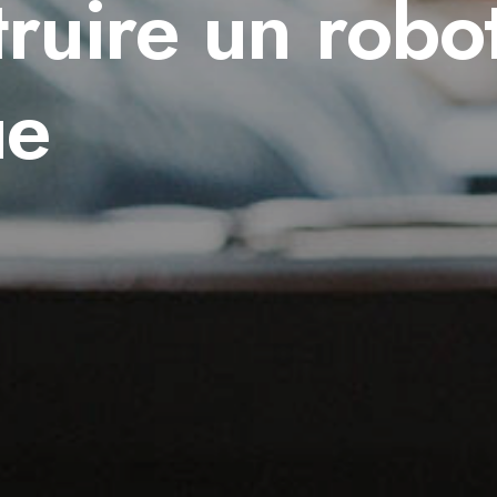
ruire un robo
ue