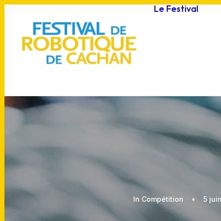
Le Festival
F
J
p
C
A
P
In
Compétition
•
5 jui