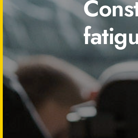
Const
fatig