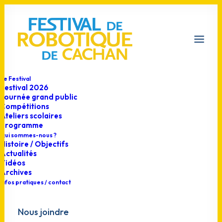
Le Festival
Festival 2026
Journée grand public
Compétitions
Ateliers scolaires
Programme
Qui sommes-nous ?
Histoire / Objectifs
Actualités
Vidéos
Archives
Infos pratiques / contact
Nous joindre