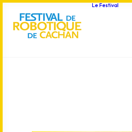
Le Festival
F
J
p
C
A
P