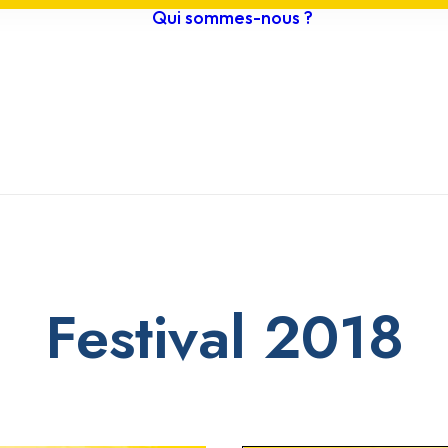
Qui sommes-nous ?
estival 2026
Histoire /
ournée grand
Objectifs
ublic
Actualités
ompétitions
Vidéos
teliers scolaires
Archives
rogramme
Festival 2018