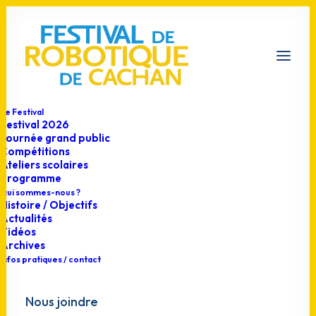
Le Festival
Festival 2026
Journée grand public
Compétitions
Ateliers scolaires
Programme
Qui sommes-nous ?
Histoire / Objectifs
Actualités
Vidéos
Archives
Infos pratiques / contact
Nous joindre