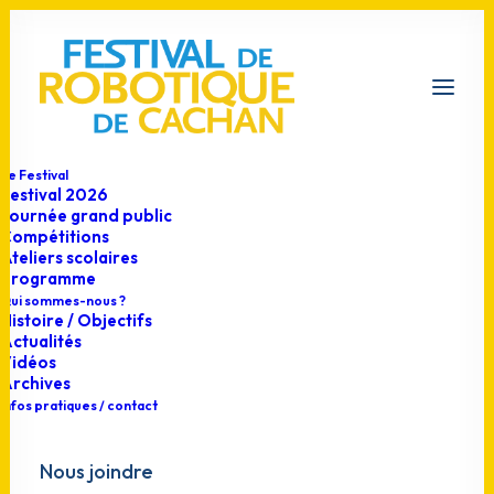
Le Festival
Festival 2026
Journée grand public
Compétitions
Annonce
Ateliers scolaires
Programme
Qui sommes-nous ?
Histoire / Objectifs
Actualités
Vidéos
Archives
Infos pratiques / contact
Nous joindre