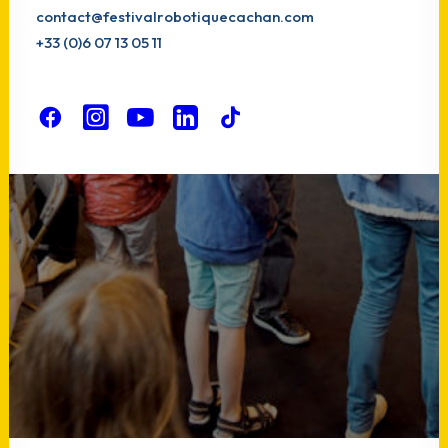
contact@festivalrobotiquecachan.com
In
Annonce
•
31 mars 2022
•
2 Minutes
+33 (0)6 07 13 05 11
Le grand retour