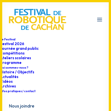
Le Festival
Festival 2026
Journée grand public
Compétitions
Ateliers scolaires
Programme
Qui sommes-nous ?
Histoire / Objectifs
Actualités
Vidéos
Archives
Infos pratiques / contact
Nous joindre